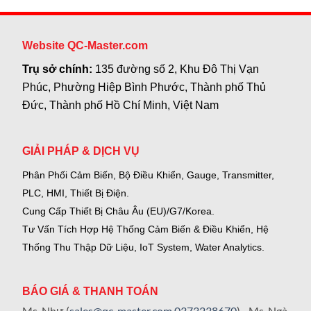
Website QC-Master.com
Trụ sở chính:
135 đường số 2, Khu Đô Thị Vạn
Phúc, Phường Hiệp Bình Phước, Thành phố Thủ
Đức, Thành phố Hồ Chí Minh, Việt Nam
GIẢI PHÁP & DỊCH VỤ
Phân Phối Cảm Biến, Bộ Điều Khiển, Gauge,
Transmitter,
PLC, HMI, Thiết Bị Điện.
Cung Cấp Thiết Bị Châu Âu (EU)/G7/Korea.
Tư Vấn Tích Hợp Hệ Thống Cảm Biến & Điều Khiển, Hệ
Thống Thu Thập Dữ Liệu, IoT System, Water Analytics.
BÁO GIÁ & THANH TOÁN
Ms. Như (
sales@qc-master.com
0373238670
) - Ms. Ngà