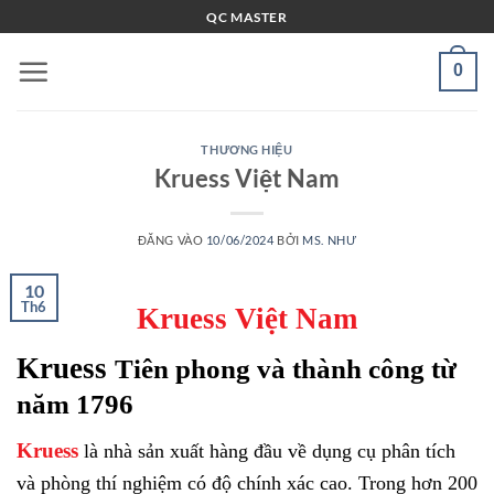
Bỏ
QC MASTER
qua
nội
0
dung
THƯƠNG HIỆU
Kruess Việt Nam
ĐĂNG VÀO
10/06/2024
BỞI
MS. NHƯ
10
Th6
Kruess Việt Nam
Kruess
Tiên phong và thành công từ
năm 1796
Kruess
là nhà sản xuất hàng đầu về dụng cụ phân tích
và phòng thí nghiệm có độ chính xác cao. Trong hơn 200