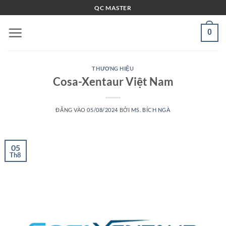
Bỏ
QC MASTER
qua
nội
0
dung
THƯƠNG HIỆU
Cosa-Xentaur Việt Nam
ĐĂNG VÀO
05/08/2024
BỞI
MS. BÍCH NGÀ
05
Th8