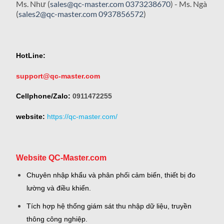
Ms. Như (
sales@qc-master.com
0373238670
) - Ms. Ngà
(
sales2@qc-master.com
0937856572
)
HotLine:
support@qc-master.com
Cellphone/Zalo:
0911472255
website:
https://qc-master.com/
Website QC-Master.com
Chuyên nhập khẩu và phân phối cảm biến, thiết bị đo
lường và điều khiển.
Tích hợp hệ thống giám sát thu nhập dữ liệu, truyền
thông công nghiệp.