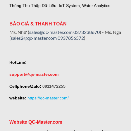
Thống Thu Thập Dữ Liệu, IoT System, Water Analytics.
BÁO GIÁ & THANH TOÁN
Ms. Như (
sales@qc-master.com
0373238670
) - Ms. Ngà
(
sales2@qc-master.com
0937856572
)
HotLine:
support@qc-master.com
Cellphone/Zalo:
0911472255
website:
https://qc-master.com/
Website QC-Master.com