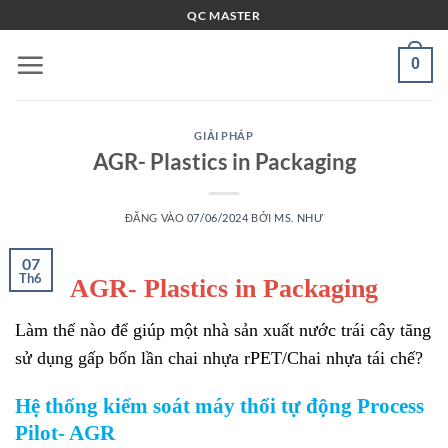
Bỏ
QC MASTER
qua
nội
0
dung
GIẢI PHÁP
AGR- Plastics in Packaging
ĐĂNG VÀO
07/06/2024
BỞI
MS. NHƯ
07
Th6
AGR- Plastics in Packaging
Làm thế nào để giúp một nhà sản xuất nước trái cây tăng
sử dụng gấp bốn lần chai nhựa rPET/Chai nhựa tái chế?
Hệ thống kiểm soát máy thổi tự động Process
Pilot- AGR