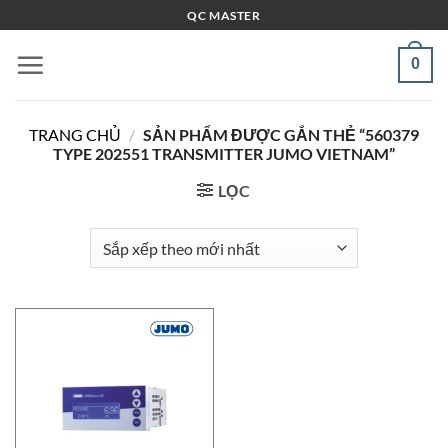
Bỏ
QC MASTER
qua
nội
0
dung
TRANG CHỦ
/
SẢN PHẨM ĐƯỢC GẮN THẺ “560379
TYPE 202551 TRANSMITTER JUMO VIETNAM”
LỌC