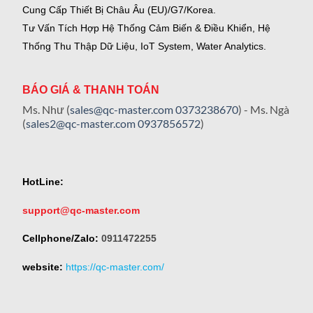
Cung Cấp Thiết Bị Châu Âu (EU)/G7/Korea.
Tư Vấn Tích Hợp Hệ Thống Cảm Biến & Điều Khiển, Hệ
Thống Thu Thập Dữ Liệu, IoT System, Water Analytics.
BÁO GIÁ & THANH TOÁN
Ms. Như (
sales@qc-master.com
0373238670
) - Ms. Ngà
(
sales2@qc-master.com
0937856572
)
HotLine:
support@qc-master.com
Cellphone/Zalo:
0911472255
website:
https://qc-master.com/