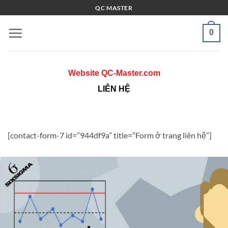
Bỏ
QC MASTER
qua
nội
0
dung
Website QC-Master.com
LIÊN HỆ
[contact-form-7 id=”944df9a” title=”Form ở trang liên hệ”]