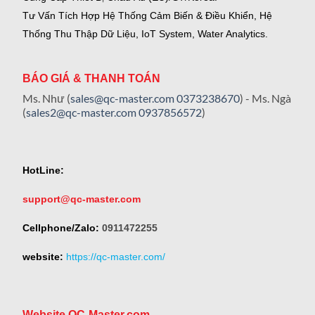
Tư Vấn Tích Hợp Hệ Thống Cảm Biến & Điều Khiển, Hệ
Thống Thu Thập Dữ Liệu, IoT System, Water Analytics.
BÁO GIÁ & THANH TOÁN
Ms. Như (
sales@qc-master.com
0373238670
) - Ms. Ngà
(
sales2@qc-master.com
0937856572
)
HotLine:
support@qc-master.com
Cellphone/Zalo:
0911472255
website:
https://qc-master.com/
Website QC-Master.com